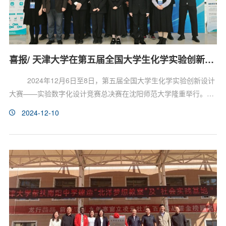
喜报/ 天津大学在第五届全国大学生化学实验创新设计大赛中斩获佳绩
2024年12月6日至8日，第五届全国大学生化学实验创新设计
大赛——实验数字化设计竞赛总决赛在沈阳师范大学隆重举行。化
学化工国家级实验教学示范中心（天津大学）和化学化工国家级虚
2024-12-10
拟仿真实验教学中心（天津大学）联合组建的三支学生队伍斩获佳
绩，分别荣获全国特等奖一项、全国一等奖两项，获奖项目数和获
奖等级均居全国高校第一。中心副主任赵温涛老师带队参赛。由理
学院杜静、邵松雪和于曦老师指导，理学院本科生陈国辉、...