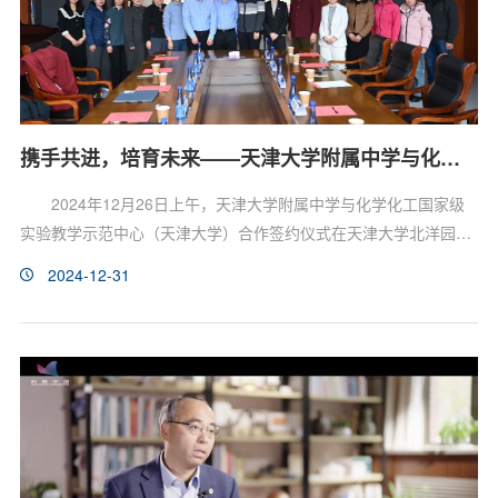
携手共进，培育未来——天津大学附属中学与化学化工国家级实验教学示范中心（天津大学）合作签约仪式圆满举行
2024年12月26日上午，天津大学附属中学与化学化工国家级
实验教学示范中心（天津大学）合作签约仪式在天津大学北洋园校
区51教第三会议室隆重举行。此次合作标志着双方在实验教学领域
2024-12-31
的深度融合，旨在通过资源共享、优势互补，共同推进实验教学改
革。天大附中将充分利用化学化工国家级实验教学示范中心的优质
资源，加强学生的实验操作能力和科学思维训练，提升学生的实践
技能和创新能力，完善天大附中的化学教学质量，培养具有创...