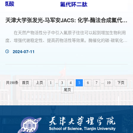
天津大学张发光-马军安JACS: 化学-酶法合成氟代麦考环素
在天然产物活性分子中引入氟原子往往可以起到增加生物利用
度、增强代谢稳定性、提高药物活性等效果。酶催化的碳-碳氧化偶
联反应是合成联芳基化合物重要策略，但是通过该方法合成天然产
2024-07-11
物含氟衍生物仍是一个具有挑战性的课题。近日，天津大学张发光-
马军安团队与山东大学刘永军团队采用化学和生物“接力”催化合成
路线，构建了系列麦考环素(Mycocyclosin)含氟衍生物。该方案从
含氟苯酚出发，通过酪氨酸酚裂解酶(Cf TPL)催化合成...
...
...
共190条
首页
上页
1
3
4
5
6
7
19
下页
尾页