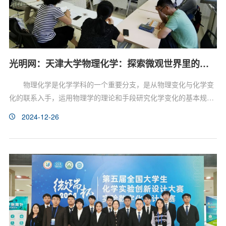
光明网：天津大学物理化学：探索微观世界里的宏观力量
物理化学是化学学科的一个重要分支，是从物理变化与化学变
化的联系入手，运用物理学的理论和手段研究化学变化的基本规律
的一门学科，主要包括化学热力学、化学动力学、量子力学和统计
2024-12-26
热力学四大部分。天津大学的化学学科历史悠久，前身北洋大学成
立不久，即开设了化学课程。学校建有完备的理化实验楼，并设立
了定性定量分析室，能够容纳120人同时进行实验操作。自1925年
起，北洋大学开始积极引进专家来校执教，其中不乏我国物理...