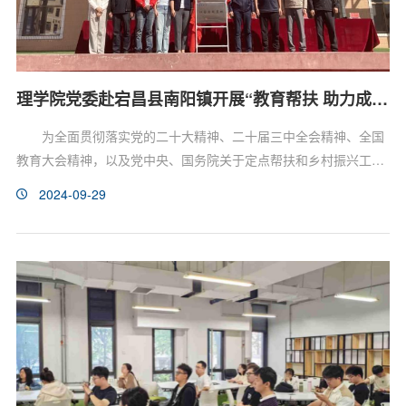
理学院党委赴宕昌县南阳镇开展“教育帮扶 助力成长”调研工作
为全面贯彻落实党的二十大精神、二十届三中全会精神、全国
教育大会精神，以及党中央、国务院关于定点帮扶和乡村振兴工作
的各项决策部署，按照学校工作要求，9月23日至25日理学院党委
2024-09-29
书记刘昌龙率队赴宕昌县南阳镇考察调研，开展党建共建与教育帮
扶，精准助力乡村振兴。天津大学挂职干部、宕昌县副县长赵洪
浩，天津大学挂职干部、宕昌县农业农村局副局长黄俊，理学院党
委副书记陈乐、党委组织员高宁，南阳镇党委书记李文杰，南阳...