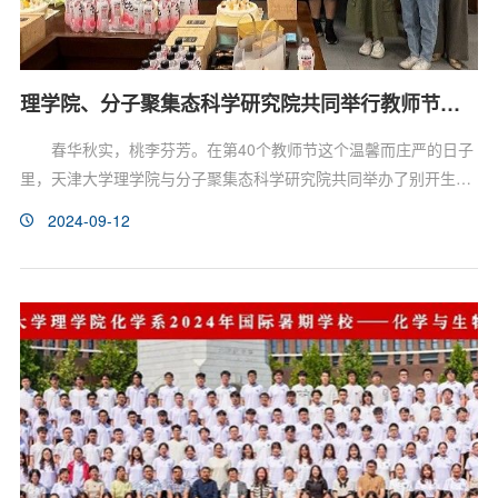
理学院、分子聚集态科学研究院共同举行教师节庆祝活动
春华秋实，桃李芬芳。在第40个教师节这个温馨而庄严的日子
里，天津大学理学院与分子聚集态科学研究院共同举办了别开生面
的庆祝活动，以表达对辛勤耕耘在一线的教师们最真挚的敬意与感
2024-09-12
谢。9月10日下午，学院教职工们齐聚新老校区，依托各工会小组
联合开展教师节庆祝活动。理学院党委书记刘昌龙致辞，代表学院
对广大教师致以节日的问候和诚挚的祝愿。刘昌龙表示，教师是推
动教育事业发展的中坚力量，学院将持续关注教师成长，努力...