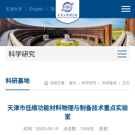
天津大学
English
院长邮箱
科学研究
科研基地
当前位置：
首页
>
科学研究
>
科研基地
>
正文
天津市低维功能材料物理与制备技术重点实验
室
时间：2023-05-15 点击数：
1309
次 来源：