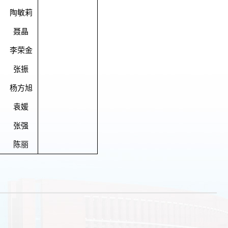
陶敏莉
聂晶
李荣金
张振
杨方旭
袁媛
张强
陈丽