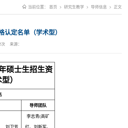
当前位置：
首页
>
研究生教学
>
导师信息
>
正文
资格认定名单（学术型）
2
次 来源：
年硕士生招生资
术型）
名
导师团队
李志青
(
高矿
刘卫芳
红、刘新军、