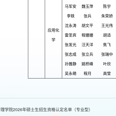
马军安
魏玉萍
陈宇
李轶
张兵
朱荣娇
沈永涛
胡文平
王光伟
应用化
雷圣宾
程姗姗
胡适
学
张发光
汪天洋
焦飞
张志成
张立兵
张瑞中
孙雅静
姚桥峰
叶欣
吴永萌
程月
高莹
理学院2026年硕士生招生资格认定名单（专业型）