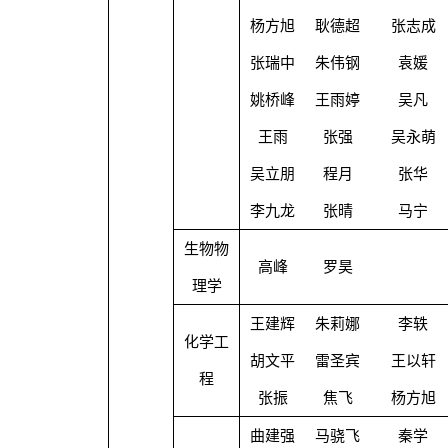
杨方旭
耿德超
张志成
张瑞中
朱伟钢
袁媛
姚桥峰
王雨婷
吴凡
王雨
张强
吴永萌
吴立朋
程月
张华
李九龙
张晴
马宁
生物物
高峰
罗昊
理学
王建辉
朱莉娜
李轶
化学工
胡文平
雷圣宾
王以轩
程
张振
焦飞
杨方旭
曲建强
马骁飞
秦学