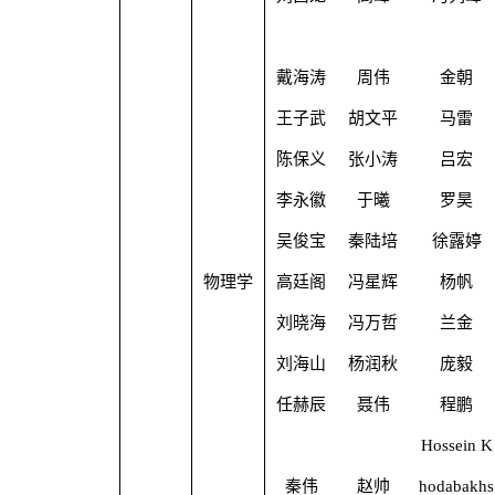
戴海涛
周伟
金朝
王子武
胡文平
马雷
陈保义
张小涛
吕宏
李永徽
于曦
罗昊
吴俊宝
秦陆培
徐露婷
物理学
高廷阁
冯星辉
杨帆
刘晓海
冯万哲
兰金
刘海山
杨润秋
庞毅
任赫辰
聂伟
程鹏
Hossein K
秦伟
赵帅
hodabakhs