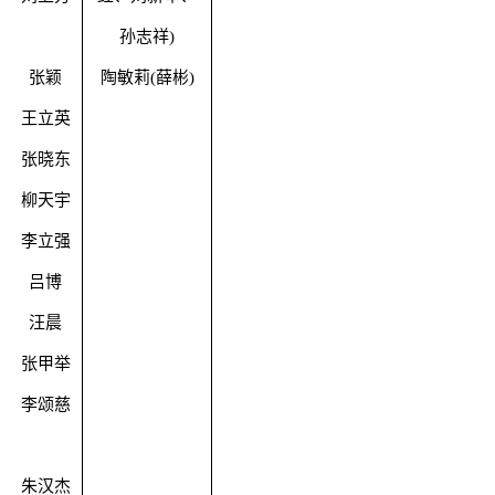
孙志祥
)
张颖
陶敏莉
(
薛彬
)
王立英
张晓东
柳天宇
李立强
吕博
汪晨
张甲举
李颂慈
朱汉杰