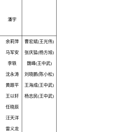
潘宇
余莉萍
曹宏斌
(
王光伟
)
马军安
张庆猛
(
杨方旭
)
李轶
魏峰
(
王中武
)
沈永涛
刘晓鹏
(
陈小松
)
黄跟平
王海成
(
王中武
)
王以轩
杨志民
(
王中武
)
任晓辰
汪天洋
雷义龙