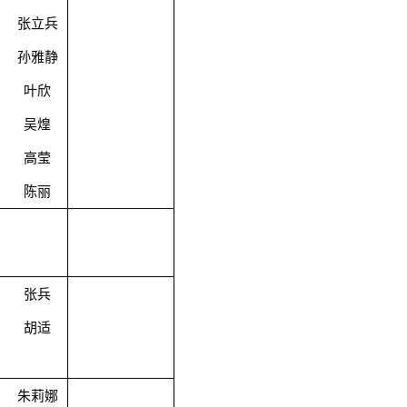
张立兵
孙雅静
叶欣
吴煌
高莹
陈丽
张兵
胡适
朱莉娜