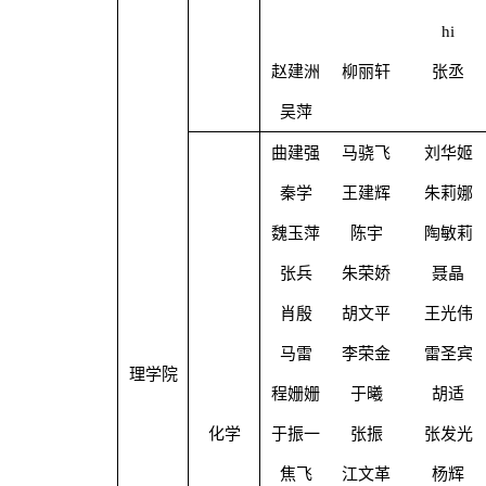
hi
赵建洲
柳丽轩
张丞
吴萍
曲建强
马骁飞
刘华姬
秦学
王建辉
朱莉娜
魏玉萍
陈宇
陶敏莉
张兵
朱荣娇
聂晶
肖殷
胡文平
王光伟
马雷
李荣金
雷圣宾
理学院
程姗姗
于曦
胡适
化学
于振一
张振
张发光
焦飞
江文革
杨辉