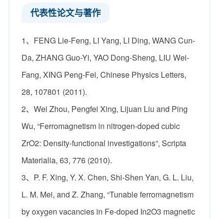
代表性论文与著作
1、FENG Lie-Feng, LI Yang, LI Ding, WANG Cun-
Da, ZHANG Guo-Yi, YAO Dong-Sheng, LIU Wei-
Fang, XING Peng-Fei, Chinese Physics Letters,
28, 107801 (2011).
2、Wei Zhou, Pengfei Xing, Lijuan Liu and Ping
Wu, “Ferromagnetism in nitrogen-doped cubic
ZrO2: Density-functional investigations”, Scripta
Materialia, 63, 776 (2010).
3、P. F. Xing, Y. X. Chen, Shi-Shen Yan, G. L. Liu,
L. M. Mei, and Z. Zhang, “Tunable ferromagnetism
by oxygen vacancies in Fe-doped In2O3 magnetic