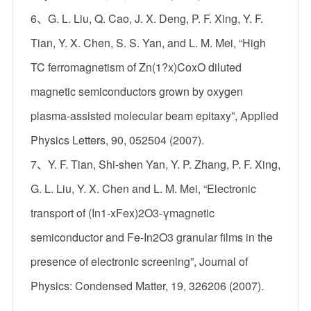
6、G. L. Liu, Q. Cao, J. X. Deng, P. F. Xing, Y. F.
Tian, Y. X. Chen, S. S. Yan, and L. M. Mei, “High
TC ferromagnetism of Zn(1?x)CoxO diluted
magnetic semiconductors grown by oxygen
plasma-assisted molecular beam epitaxy”, Applied
Physics Letters, 90, 052504 (2007).
7、Y. F. Tian, Shi-shen Yan, Y. P. Zhang, P. F. Xing,
G. L. Liu, Y. X. Chen and L. M. Mei, “Electronic
transport of (In1-xFex)2O3-γmagnetic
semiconductor and Fe-In2O3 granular films in the
presence of electronic screening”, Journal of
Physics: Condensed Matter, 19, 326206 (2007).