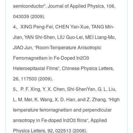
semiconductor”, Journal of Applied Physics, 106,
043039 (2009).
4、XING Peng-Fei, CHEN Yan-Xue, TANG Min-
Jian, YAN Shi-Shen, LIU Guo-Lei, MEI Liang-Mo,
JIAO Jun, “Room-Temperature Anisotropic
Ferromagnetism in Fe-Doped In2O3
Heteroepitaxial Films”, Chinese Physics Letters,
26, 117503 (2009).
5、P. F. Xing, Y. X. Chen, Shi-ShenYan, G. L. Liu,
L. M. Mei, K. Wang, X. D. Han, and Z. Zhang, “High
temperature ferromagnetism and perpendicular
anisotropy in Fe-doped In2O3 films”, Applied
Physics Letters, 92, 022513 (2008).