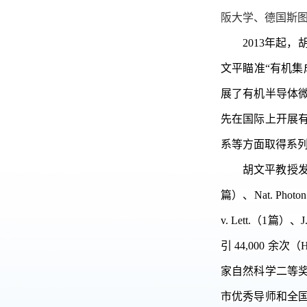
阪大学、德国斯图
2013年起
文平瞄准“有机集
展了有机半导体
先在国际上开展
系等方面取得系
胡文平教授发表期刊
篇）、Nat. Photon
v. Lett.（1篇）、
引 44,000 余
家自然科学二等奖
市优秀导师和全