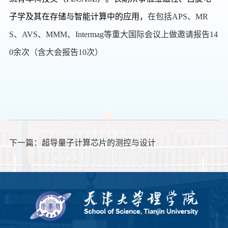
子学及其在存储与智能计算中的应用，
在包括
APS
、
MR
S
、
AVS
、
MMM
、
Intermag
等重大国际会议上做邀请报告
14
0
余次（含大会报告
10
次）
下一篇：
超导量子计算芯片的测控与设计