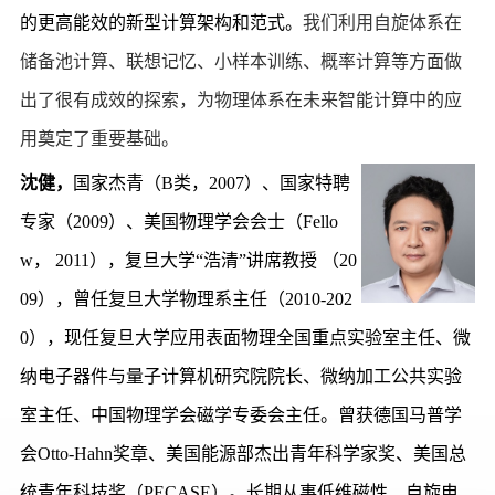
的更高能效的新型计算架构和范式。
我们利用自旋体系在
储备池计算、联想记忆、小样本训练、概率计算等方面做
出了很有成效的探索，为物理体系在未来智能计算中的应
用奠定了重要基础。
沈健，
国家杰青（
B
类，
2007
）、国家特聘
专家（
2009
）、美国物理学会会士（
Fello
w
，
2011
），复旦大学“浩清”讲席教授 （
20
09
），曾任复旦大学物理系主任（
2010-202
0
），现任复旦大学应用表面物理全国重点实验室主任、微
纳电子器件与量子计算机研究院院长、微纳加工公共实验
室主任、中国物理学会磁学专委会主任。曾获德国马普学
会
Otto-Hahn
奖章、美国能源部杰出青年科学家奖、美国总
统青年科技奖（
PECASE
）。长期从事低维磁性、自旋电