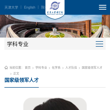
天津大学
English
院长邮箱
学科专业
当前位置：
首页
>
学科专业
>
化学系
>
人才队伍
>
国家级领军人才
>
正文
国家级领军人才