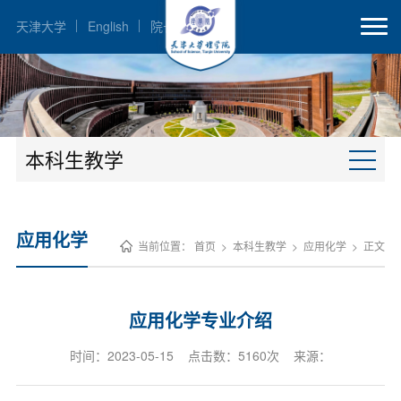
天津大学
English
院长邮箱
本科生教学
应用化学
当前位置：
首页
>
本科生教学
>
应用化学
>
正文
应用化学专业介绍
时间：2023-05-15 点击数：
5160
次 来源：