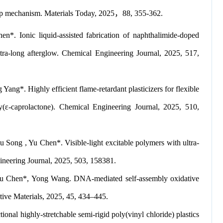
trap mechanism. Materials Today, 2025，88, 355-362.
 Ionic liquid-assisted fabrication of naphthalimide-doped
ltra-long afterglow. Chemical Engineering Journal, 2025, 517,
g*. Highly efficient flame-retardant plasticizers for flexible
y(ε-caprolactone). Chemical Engineering Journal, 2025, 510,
ong , Yu Chen*. Visible-light excitable polymers with ultra-
neering Journal, 2025, 503, 158381.
Yu Chen*, Yong Wang. DNA-mediated self-assembly oxidative
ive Materials, 2025, 45, 434–445.
al highly-stretchable semi-rigid poly(vinyl chloride) plastics