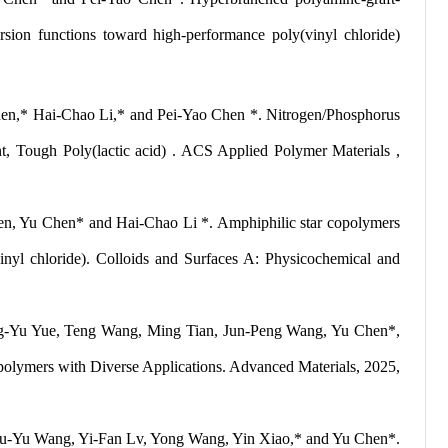
spersion functions toward high-performance poly(vinyl chloride)
en,* Hai-Chao Li,* and Pei-Yao Chen *. Nitrogen/Phosphorus
, Tough Poly(lactic acid) . ACS Applied Polymer Materials ,
, Yu Chen* and Hai-Chao Li *. Amphiphilic star copolymers
(vinyl chloride). Colloids and Surfaces A: Physicochemical and
g-Yu Yue, Teng Wang, Ming Tian, Jun-Peng Wang, Yu Chen*,
olymers with Diverse Applications. Advanced Materials, 2025,
u-Yu Wang, Yi-Fan Lv, Yong Wang, Yin Xiao,* and Yu Chen*.