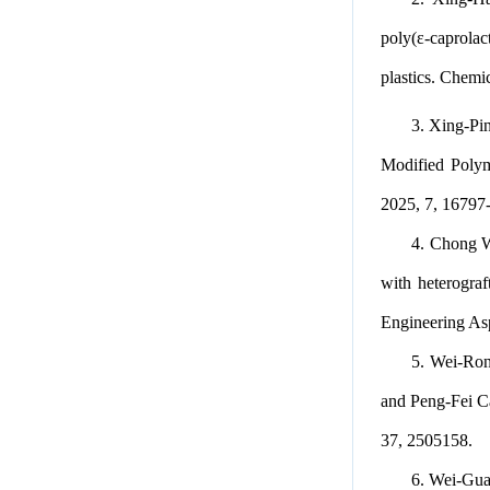
poly(ε-caprolac
plastics. Chemi
3. Xing-Pi
Modified Polym
2025, 7, 16797
4. Chong W
with heterograf
Engineering As
5. Wei-Ro
and Peng-Fei C
37, 2505158.
6. Wei-Gua