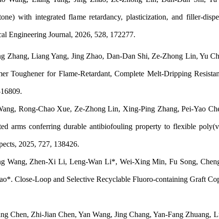
tone) with integrated flame retardancy, plasticization, and filler-di
cal Engineering Journal, 2026, 528, 172277.
ng Zhang, Liang Yang, Jing Zhao, Dan-Dan Shi, Ze-Zhong Lin, Yu Ch
er Toughener for Flame-Retardant, Complete Melt-Dripping Resistant
-16809.
ang, Rong-Chao Xue, Ze-Zhong Lin, Xing-Ping Zhang, Pei-Yao Chen
ted arms conferring durable antibiofouling property to flexible poly
pects, 2025, 727, 138426.
ng Wang, Zhen-Xi Li, Leng-Wan Li*, Wei-Xing Min, Fu Song, Chen
ao*. Close-Loop and Selective Recyclable Fluoro-containing Graft Cop
ng Chen, Zhi-Jian Chen, Yan Wang, Jing Chang, Yan-Fang Zhuang, L