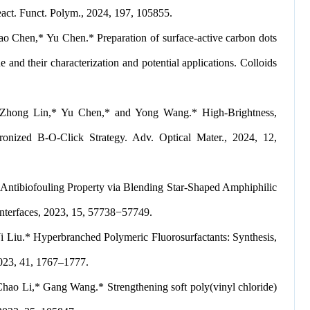
React. Funct. Polym., 2024, 197, 105855.
Chen,* Yu Chen.* Preparation of surface-active carbon dots
and their characterization and potential applications. Colloids
-Zhong Lin,* Yu Chen,* and Yong Wang.* High-Brightness,
onized B-O-Click Strategy. Adv. Optical Mater., 2024, 12,
 Antibiofouling Property via Blending Star-Shaped Amphiphilic
Interfaces, 2023, 15, 57738−57749.
Liu.* Hyperbranched Polymeric Fluorosurfactants: Synthesis,
 2023, 41, 1767–1777.
o Li,* Gang Wang.* Strengthening soft poly(vinyl chloride)