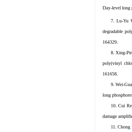
Day-level long 
7. Lu-Yu W
degradable poly
164329.
8. Xing-Pin
poly(vinyl chl
161658.
9. Wei-Gua
long phosphore
10. Cui Re
damage amplifie
11. Chong W