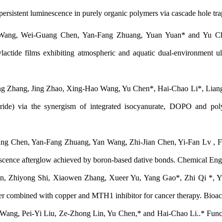
persistent luminescence in purely organic polymers via cascade hole 
ang, Wei-Guang Chen, Yan-Fang Zhuang, Yuan Yuan* and Yu Chen*.
lactide films exhibiting atmospheric and aquatic dual-environment u
g Zhang, Jing Zhao, Xing-Hao Wang, Yu Chen*, Hai-Chao Li*, Liang Yan
oride) via the synergism of integrated isocyanurate, DOPO and pol
ng Chen, Yan-Fang Zhuang, Yan Wang, Zhi-Jian Chen, Yi-Fan Lv , Fu S
scence afterglow achieved by boron-based dative bonds. Chemical Engi
n, Zhiyong Shi, Xiaowen Zhang, Xueer Yu, Yang Gao*, Zhi Qi *, 
r combined with copper and MTH1 inhibitor for cancer therapy. Bioact
ang, Pei-Yi Liu, Ze-Zhong Lin, Yu Chen,* and Hai-Chao Li..* Function