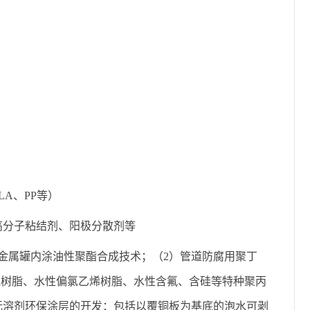
A、PP等）
高分子粘结剂、阳极分散剂等
金属罐内涂油性聚酯合成技术；（
2
）管道防腐用聚丁
氧树脂、水性偏氯乙烯树脂、水性含氟、含硅等特种聚丙
无溶剂环保涂层的开发：包括以覆铜板为基底的泡水可剥