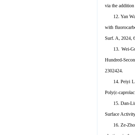
via the additio
12. Yan Wa
with fluorocarb
Surf. A, 2024, 
13. Wei-G
Hundred-Second
2302424.
14. Peiyi 
Poly(ε-caprolac
15. Dan-Li
Surface Activit
16. Ze-Zho