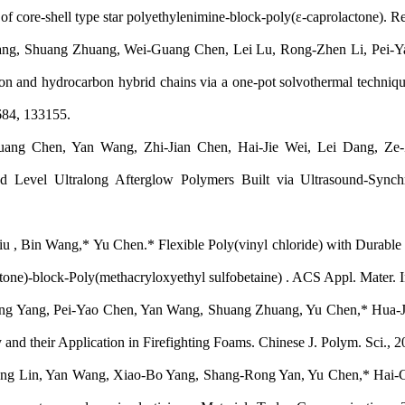
n of core-shell type star polyethylenimine-block-poly(ε-caprolactone). 
ng, Shuang Zhuang, Wei-Guang Chen, Lei Lu, Rong-Zhen Li, Pei-Yao 
on and hydrocarbon hybrid chains via a one-pot solvothermal technique 
684, 133155.
uang Chen, Yan Wang, Zhi-Jian Chen, Hai-Jie Wei, Lei Dang, Ze
 Level Ultralong Afterglow Polymers Built via Ultrasound-Synchr
Liu , Bin Wang,* Yu Chen.* Flexible Poly(vinyl chloride) with Durable
tone)-block-Poly(methacryloxyethyl sulfobetaine) . ACS Appl. Mater. 
ng Yang, Pei-Yao Chen, Yan Wang, Shuang Zhuang, Yu Chen,* Hua-Ji 
y and their Application in Firefighting Foams. Chinese J. Polym. Sci.,
ng Lin, Yan Wang, Xiao-Bo Yang, Shang-Rong Yan, Yu Chen,* Hai-Cha