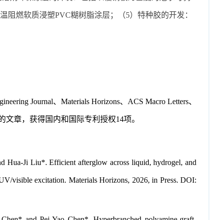
温阻燃软质浸塑
PVC
糊树脂涂层；（
5
）特种胶的开发：
ing Journal、Materials Horizons、ACS Macro Letters、
用方面的文章，获得国内和国际专利授权14项。
a-Ji Liu*. Efficient afterglow across liquid, hydrogel, and
V/visible excitation. Materials Horizons, 2026, in Press. DOI:
Chen* and Pei-Yao Chen*. Hyperbranched polyamine-graft-