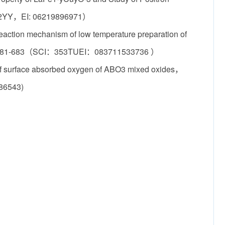
022YY，EI: 06219896971）
ion mechanism of low temperature preparation of
）681-683（SCI：353TUEI：083711533736 ）
surface absorbed oxygen of ABO3 mixed oxides，
86543)