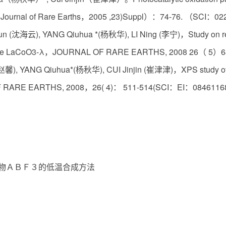
n。Journal of Rare Earths，2005 ,23)Suppl）：74-76. （SCI：
n (沈海云), YANG Qiuhua *(杨秋华), LI Ning (李宁)，Study on react
lline LaCoO3-λ，JOURNAL OF RARE EARTHS, 2008 26（ 5
赵馨), YANG Qiuhua*(杨秋华), CUI Jinjin (崔津津)，XPS study of 
 RARE EARTHS, 2008，26( 4)： 511-514(SCI：EI：0846116
物ＡＢＦ３的低温合成方法