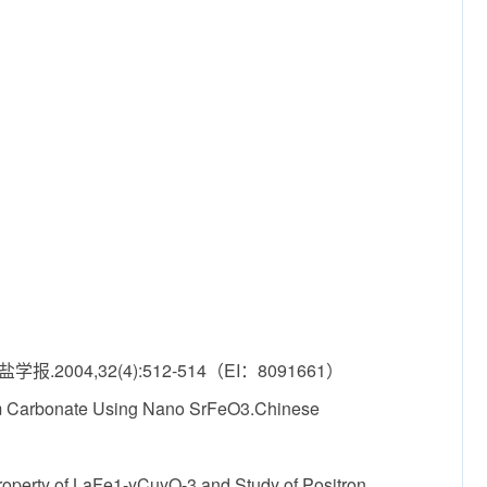
04,32(4):512-514（EI：8091661）
um Carbonate Using Nano SrFeO3.Chinese
rty of LaFe1-yCuyO-3 and Study of Positron