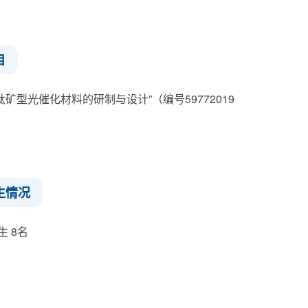
目
3钙钛矿型光催化材料的研制与设计”（编号59772019
生情况
 8名