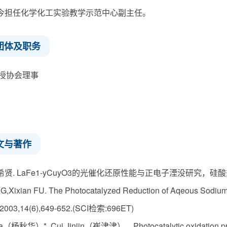
月至今担任化学化工实验教学示范中心副主任。
团体及职务
授协会理事
文与著作
贤. LaFe1-yCuyO3的光催化还原性能与正电子湮没研究，硅酸盐学报.20
G,Xixian FU. The Photocatalyzed Reduction of Aqeous Sodi
,2003,14(6),649-652.(SCI检索:696ET)
a（杨秋华）*, Cui Jinjin（崔津津）。Photocatalytic oxidation prope