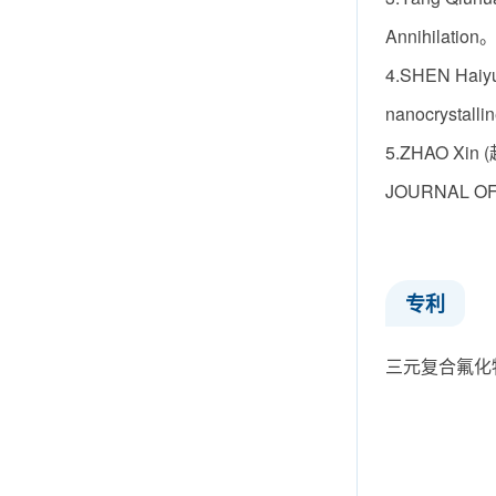
Annihilatio
4.SHEN Haiyu
nanocrysta
5.ZHAO Xin (
JOURNAL OF
专利
三元复合氟化