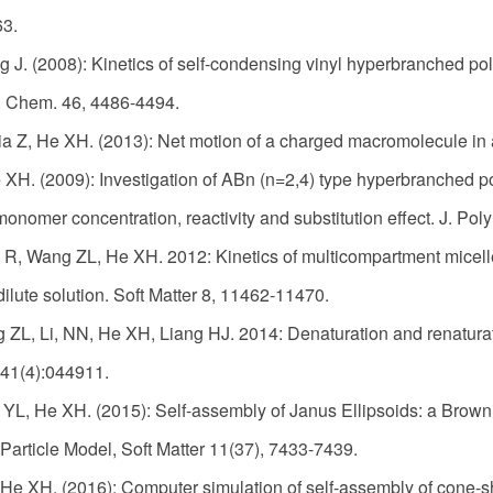
63.
 J. (2008): Kinetics of self-condensing vinyl hyperbranched pol
. Chem. 46, 4486-4494.
a Z, He XH. (2013): Net motion of a charged macromolecule in a 
XH. (2009): Investigation of ABn (n=2,4) type hyperbranched pol
monomer concentration, reactivity and substitution effect. J. Po
 R, Wang ZL, He XH. 2012: Kinetics of multicompartment micell
dilute solution. Soft Matter 8, 11462-11470.
g ZL, Li, NN, He XH, Liang HJ. 2014: Denaturation and renaturat
41(4):044911.
 YL, He XH. (2015): Self-assembly of Janus Ellipsoids: a Brown
Particle Model, Soft Matter 11(37), 7433-7439.
He XH, (2016): Computer simulation of self-assembly of cone-