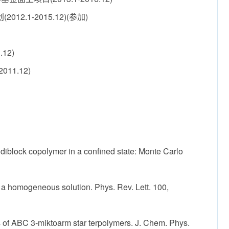
.1-2015.12)(参加)
12)
1.12)
diblock copolymer in a confined state: Monte Carlo
 a homogeneous solution. Phys. Rev. Lett. 100,
s of ABC 3-miktoarm star terpolymers. J. Chem. Phys.