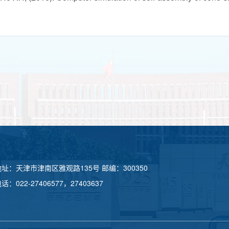
地址：天津市津南区雅观路135号 邮编：300350
话：022-27406577，27403637