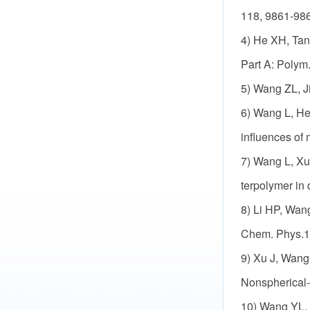
118, 9861-98
4) He XH, Tang
Part A: Polym
5) Wang ZL, Ji
6) Wang L, He 
influences of 
7) Wang L, Xu
terpolymer in 
8) Li HP, Wan
Chem. Phys.1
9) Xu J, Wang
Nonspherical-
10) Wang YL, 