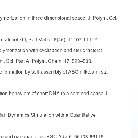
ymerization in three dimensional space. J. Polym. Sci.
ratchet-slit, Soft Matter, 9(46), 11107-11112.
ymerization with cyclization and steric factors:
lym. Sci. Part A: Polym. Chem. 47, 523–533.
e formation by self-assembly of ABC miktoarm star
ion behaviors of short DNA in a confined space J.
ian Dynamics Simulation with a Quantitative
shaped nanoparticles, RSC Adv. 6, 66108-66119.