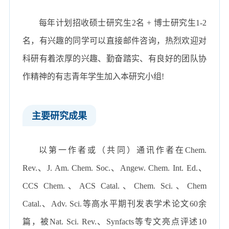
每年计划招收硕士研究生
2
名
+
博士研究生
1-2
名，有兴趣的同学可以直接邮件咨询，热烈欢迎对
科研有着浓厚的兴趣、勤奋踏实、有良好的团队协
作精神的有志青年学生加入本研究小组
!
主要研究成果
以第一作者或（共同）通讯作者在
Chem.
Rev.
、
J. Am. Chem. Soc.
、
Angew. Chem. Int. Ed.
、
CCS Chem.
、
ACS Catal.
、
Chem. Sci.
、
Chem
Catal.
、
Adv. Sci.
等高水平期刊发表学术论文
60
余
篇，被
Nat. Sci. Rev.
、
Synfacts
等专文亮点评述
10