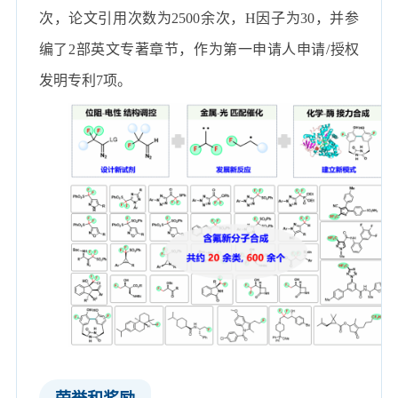
次，论文引用次数为
2500
余次，
H
因子为
30
，并参
编了
2
部英文专著章节，作为第一申请人申请
/
授权
发明专利
7
项。
荣誉和奖励