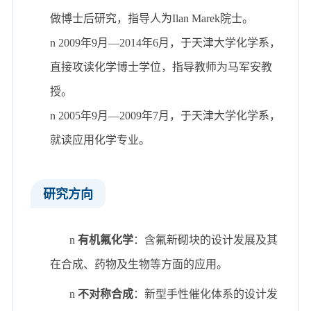
做博士后研究，指导人为
Ilan Marek
院士。
n
2009
年
9
月
—2014
年
6
月，于天津大学化学系，
直接攻读化学博士学位，指导教师为马军安教
授。
n
2005
年
9
月
—2009
年
7
月，于天津大学化学系，
就读应用化学专业。
研究方向
n
有机氟化学
：含氟新砌块的设计发展及其
在合成、药物及生物等方面的应用。
n
不对称合成
：新型手性催化体系的设计发