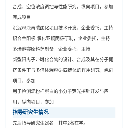
合成、空位浓度调控与性能研究，
纵向项目，参加
完成
项目：
沉淀
母液再碳酸
化项目
技术开发，
企业
委托，
主持
铝合金阳极
-
氯化亚铜阴极研制，企业
委托，主持
多烯他赛原料药制备，企业
委托，主持
新型
阳离子卟啉化合物的设计、合成及其在分子拥
挤条件下与多倍体端粒
G-
四链体
的
作用
研究，
纵向
项目，参加
用于
检测
淀粉
样蛋白的小分子荧光探针
开发
与应
用，
纵向项目
，参加
指导研究生情况
先后指导研究生
26
名，
其中
2名在学。