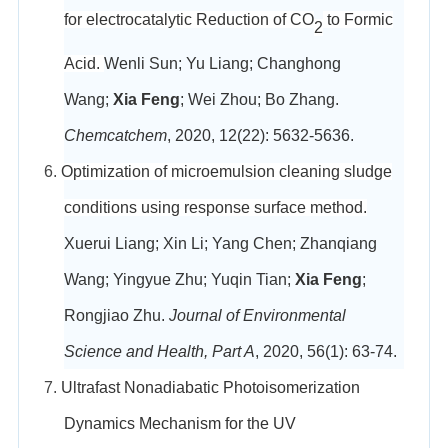
for electrocatalytic Reduction of CO
to Formic
2
Acid.
Wenli Sun; Yu Liang; Changhong
Wang;
Xia Feng
; Wei Zhou; Bo Zhang.
Chemcatchem
, 2020, 12(22): 5632-5636.
6.
Optimization of microemulsion cleaning sludge
conditions using response surface method.
Xuerui Liang; Xin Li; Yang Chen; Zhanqiang
Wang; Yingyue Zhu; Yuqin Tian;
Xia Feng
;
Rongjiao Zhu.
Journal of Environmental
Science and Health, Part A
, 2020, 56(1): 63-74.
7.
Ultrafast Nonadiabatic Photoisomerization
Dynamics Mechanism for the UV