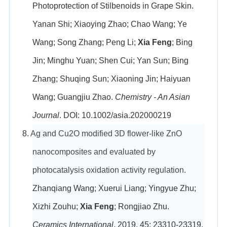
Photoprotection of Stilbenoids in Grape Skin.
Yanan Shi; Xiaoying Zhao; Chao Wang; Ye
Wang; Song Zhang; Peng Li;
Xia Feng
; Bing
Jin; Minghu Yuan; Shen Cui; Yan Sun; Bing
Zhang; Shuqing Sun; Xiaoning Jin; Haiyuan
Wang; Guangjiu Zhao.
Chemistry - An Asian
Journal
. DOI: 10.1002/asia.202000219
8.
Ag and Cu2O modified 3D flower-like ZnO
nanocomposites and evaluated by
photocatalysis oxidation activity regulation.
Zhanqiang Wang; Xuerui Liang; Yingyue Zhu;
Xizhi Zouhu;
Xia Feng
; Rongjiao Zhu.
Ceramics International
, 2019, 45: 23310-23319.