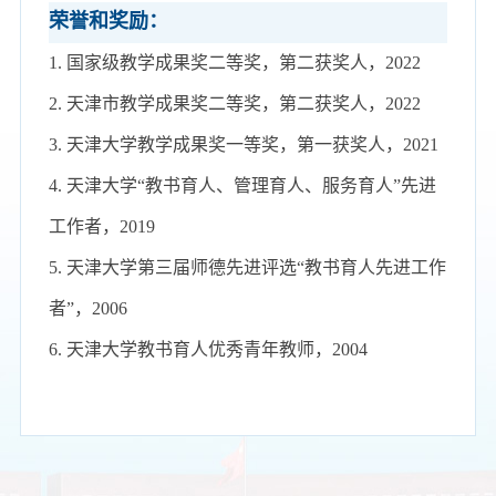
荣誉和奖励：
1.
国家级教学成果奖
二等奖
，
第二
获奖
人
，
2022
2.
天津市
教学成果
奖二
等奖，第二
获奖
人
，
2022
3.
天津大学教学
成果
奖
一等奖，第
一获奖
人
，
2021
4.
天津大学
“教书育人、管理育人、服务育人”先进
工作者，2019
5. 天津大学第三届
师德
先进
评选
“
教书育人先进
工作
者
”
，
2006
6. 天津
大学教书育人
优秀
青年教师
，
2004