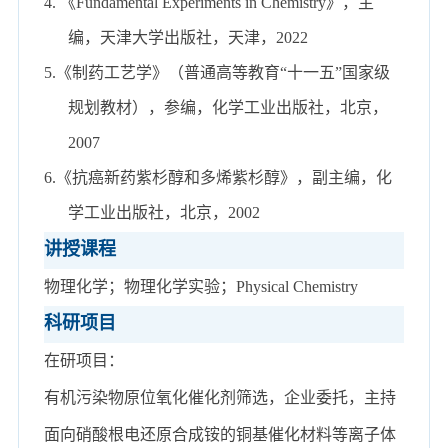
4.
《
Fundamental
Experiments in Chemistry
》，主
编
，
天津大学
出版社，天津，
2022
5
.《制药工艺学》（普通高等教育“十一五”国家级
规划教材），参编，化学工业出版社，北京，
2007
6.
《抗癌新药紫杉醇和多烯紫杉醇》，副主编，化
学工业出版社，北京，
2002
讲授课程
物理化学；物理化学实验；
Physical Chemistry
科研项目
在研
项目：
有机
污染物原位氧化催化剂筛选，
企业
委托，
主持
面向硝酸根电还原合成铵的铜基催化材料等离子体