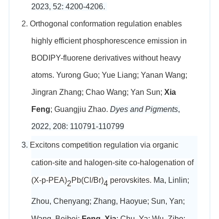
2023, 52: 4200-4206.
2.
Orthogonal conformation regulation enables
highly efficient phosphorescence emission in
BODIPY-fluorene derivatives without heavy
atoms. Yurong Guo; Yue Liang; Yanan Wang;
Jingran Zhang; Chao Wang; Yan Sun;
Xia
Feng
; Guangjiu Zhao.
Dyes and Pigments
,
2022, 208: 110791-110799
3.
Excitons competition regulation via organic
cation-site and halogen-site co-halogenation of
(X-p-PEA)
Pb(Cl/Br)
perovskites.
Ma, Linlin;
2
4
Zhou, Chenyang; Zhang, Haoyue; Sun, Yan;
Wang, Beibei;
Feng, Xia
; Chu, Ya; Wu, Zibo;