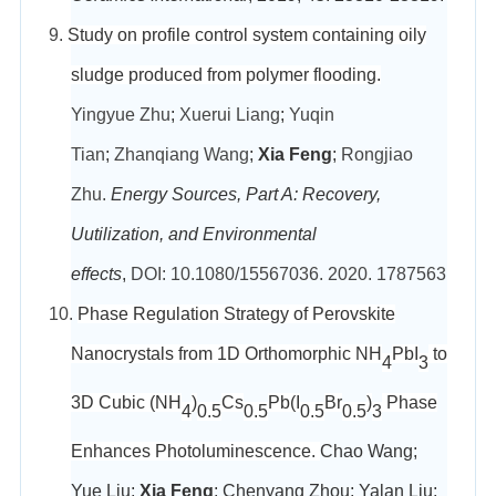
9.
Study on profile control system containing oily
sludge produced from polymer flooding.
Yingyue Zhu
;
Xuerui Liang
;
Yuqin
Tian
;
Zhanqiang Wang
;
Xia Feng
;
Rongjiao
Zhu.
Energy Sources, Part A: Recovery,
Uutilization, and Environmental
effects
,
DOI
:
10.1080/15567036. 2020. 1787563
10.
Phase Regulation Strategy of Perovskite
Nanocrystals from 1D Orthomorphic NH
PbI
to
4
3
3D Cubic (NH
)
Cs
Pb(I
Br
)
Phase
4
0.5
0.5
0.5
0.5
3
Enhances Photoluminescence.
Chao Wang;
Yue Liu;
Xia Feng
; Chenyang Zhou; Yalan Liu;