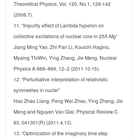
Theoretical Physics, Vol. 120, No.1, 129-142
(2008.7).
11. ”Impurity effect of Lambda hyperon on
collective excitations of nuclear core in 25Λ Mg”
Jiang Ming Yao, Zhi Pan Li, Kouichi Hagino,
Myaing ThiWin, Ying Zhang, Jie Meng, Nuclear
Physics A 868–869, 12–2 (2011.10.15).
12. ”Perturbative interpretation of relativistic
symmetries in nuclei”
Hao Zhao Liang, Peng Wei Zhao, Ying Zhang, Jie
Meng and Nguyen Van Giai, Physical Review C
83, 041301(R) (2011.4.13).
13. ”Optimization of the imaginary time step