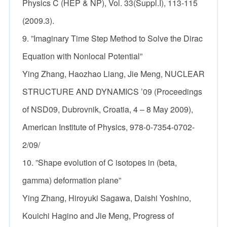
Physics C (HEP & NP), Vol. 33(Suppl.I), 113-115
(2009.3).
9. ”Imaginary Time Step Method to Solve the Dirac
Equation with Nonlocal Potential”
Ying Zhang, Haozhao Liang, Jie Meng, NUCLEAR
STRUCTURE AND DYNAMICS ’09 (Proceedings
of NSD09, Dubrovnik, Croatia, 4 – 8 May 2009),
American Institute of Physics, 978-0-7354-0702-
2/09/
10. ”Shape evolution of C isotopes in (beta,
gamma) deformation plane”
Ying Zhang, Hiroyuki Sagawa, Daishi Yoshino,
Kouichi Hagino and Jie Meng, Progress of