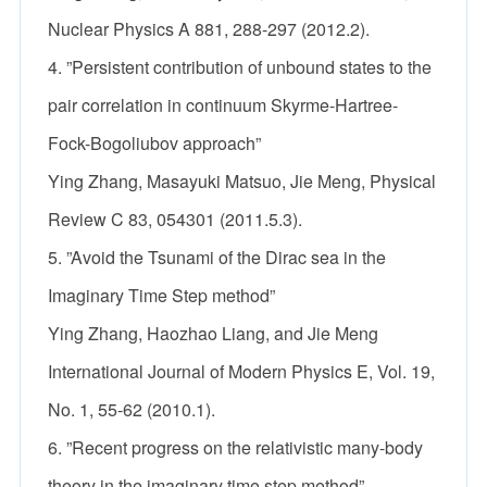
Nuclear Physics A 881, 288-297 (2012.2).
4. ”Persistent contribution of unbound states to the
pair correlation in continuum Skyrme-Hartree-
Fock-Bogoliubov approach”
Ying Zhang, Masayuki Matsuo, Jie Meng, Physical
Review C 83, 054301 (2011.5.3).
5. ”Avoid the Tsunami of the Dirac sea in the
Imaginary Time Step method”
Ying Zhang, Haozhao Liang, and Jie Meng
International Journal of Modern Physics E, Vol. 19,
No. 1, 55-62 (2010.1).
6. ”Recent progress on the relativistic many-body
theory in the imaginary time step method”