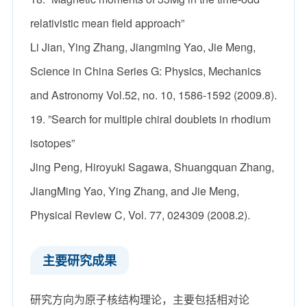
relativistic mean field approach”
Li Jian, Ying Zhang, Jiangming Yao, Jie Meng,
Science in China Series G: Physics, Mechanics
and Astronomy Vol.52, no. 10, 1586-1592 (2009.8).
19. ”Search for multiple chiral doublets in rhodium
isotopes”
Jing Peng, Hiroyuki Sagawa, Shuangquan Zhang,
JiangMing Yao, Ying Zhang, and Jie Meng,
Physical Review C, Vol. 77, 024309 (2008.2).
主要研究成果
研究方向为原子核结构理论，主要包括相对论