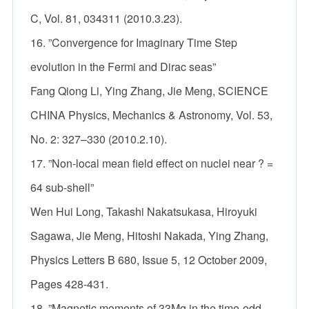
C, Vol. 81, 034311 (2010.3.23).
16. ”Convergence for Imaginary Time Step
evolution in the Fermi and Dirac seas”
Fang Qiong Li, Ying Zhang, Jie Meng, SCIENCE
CHINA Physics, Mechanics & Astronomy, Vol. 53,
No. 2: 327–330 (2010.2.10).
17. ”Non-local mean field effect on nuclei near ? =
64 sub-shell”
Wen Hui Long, Takashi Nakatsukasa, Hiroyuki
Sagawa, Jie Meng, Hitoshi Nakada, Ying Zhang,
Physics Letters B 680, Issue 5, 12 October 2009,
Pages 428-431.
18. ”Magnetic moments of 33Mg in the time-odd