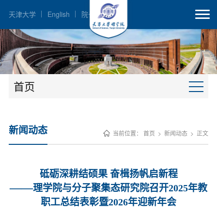
天津大学
English
院长邮箱
首页
新闻动态
当前位置：
首页
>
新闻动态
>
正文
砥砺深耕结硕果 奋楫扬帆启新程
——
理学院与分子聚集态研究院召开2025年教
职工总结表彰暨2026年迎新年会