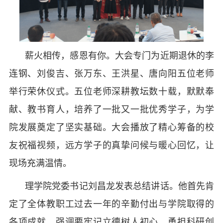
薪火相传，感恩有你。大会专门为近期退休的李
连钢、刘俊吉、张万东、王洪星、唐向阳五位老师
举行荣休仪式。五位老师深耕教坛数十载，默默奉
献、教书育人，培养了一批又一批优秀学子，为学
院发展奠定了坚实基础。大会播放了精心筹备的校
友祝福视频，远方学子的真挚问候与暖心回忆，让
现场充满温情。
理学院党委书记刘昌龙发表总结讲话。他首先肯
定了全体教职工过去一年的辛勤付出与学院取得的
各项成就，强调要牢记立德树人初心，勇担科研创