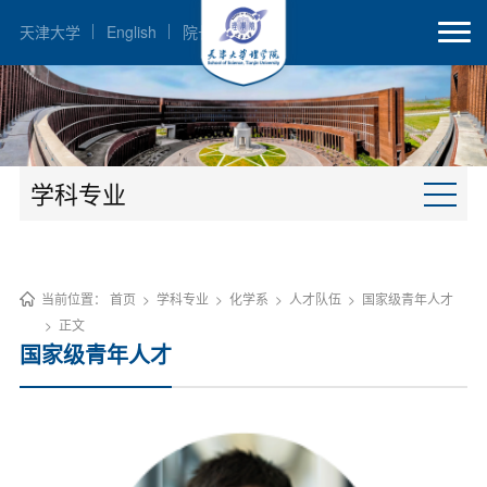
天津大学
English
院长邮箱
学科专业
当前位置：
首页
>
学科专业
>
化学系
>
人才队伍
>
国家级青年人才
>
正文
国家级青年人才