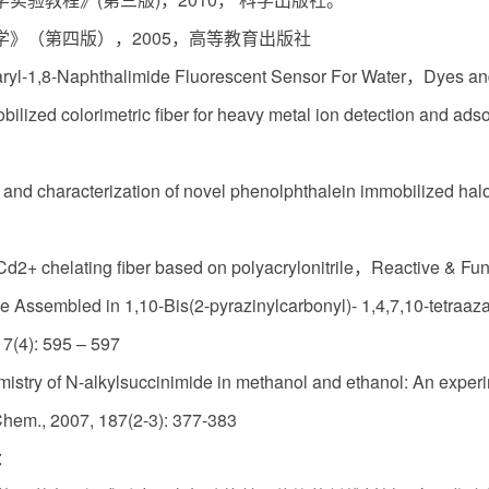
学》（第四版），2005，高等教育出版社
ryl-1,8-Naphthalimide Fluorescent Sensor For Water，Dyes a
lized colorimetric fiber for heavy metal ion detection and ad
and characterization of novel phenolphthalein immobilized halo
Cd2+ chelating fiber based on polyacrylonitrile，Reactive & Fun
 Assembled in 1,10-Bis(2-pyrazinylcarbonyl)- 1,4,7,10-tetraaz
 7(4): 595 – 597
stry of N-alkylsuccinimide in methanol and ethanol: An experim
Chem., 2007, 187(2-3): 377-383
：