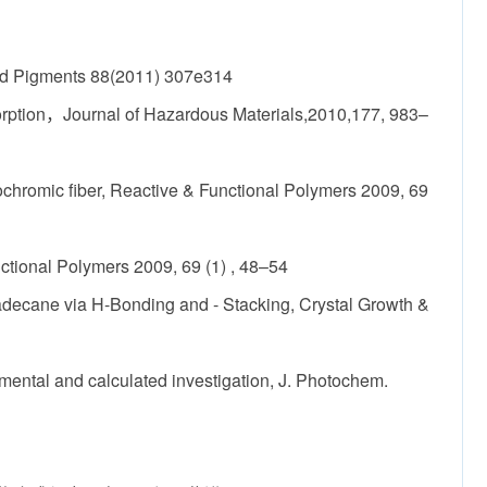
nd Pigments 88(2011) 307e314
sorption，Journal of Hazardous Materials,2010,177, 983–
chromic fiber, Reactive & Functional Polymers 2009, 69
ctional Polymers 2009, 69 (1) , 48–54
adecane via H-Bonding and - Stacking, Crystal Growth &
ental and calculated investigation, J. Photochem.