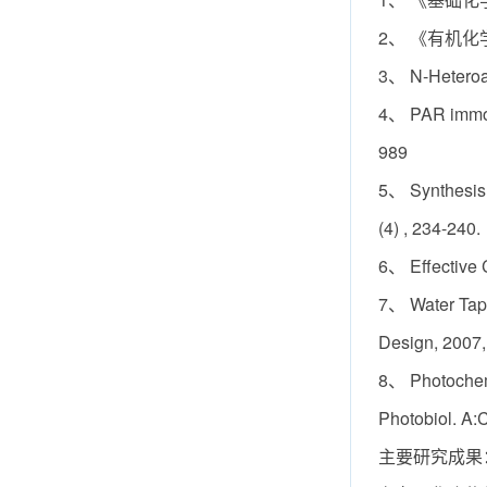
2、 《有机化
3、 N-Heteroa
4、 PAR immobi
989
5、 Synthesis 
(4) , 234-240.
6、 Effective 
7、 Water Tape
Design, 2007,
8、 Photochemi
Photobiol. A:
主要研究成果