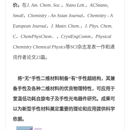
价
。
在
J. Am. Chem. Soc.
，
Nano Lett.
，
A
CSnano,
Small
，
Chemistry - An Asian Journal
，
Chemistry - A
European Journal
，
J. Mater. Chem.
，
J. Phys. Chem.
C
、
ChemPhysChem
．，
CrystEngComm
，
Physical
Chemistry Chemical Physics
等
SCI
杂志发表一作和通
讯作者论文
23
篇
。
将
“
无
”
手性二维材料制备
“
有
”
手性超结构，其兼
备手性及各种二维材料的优良物理特性，可应用于
室温低功耗自旋电子及手性光电器件研究。成果可
以为新型手性材料奠定重要的理论和应用提供科学
依据。