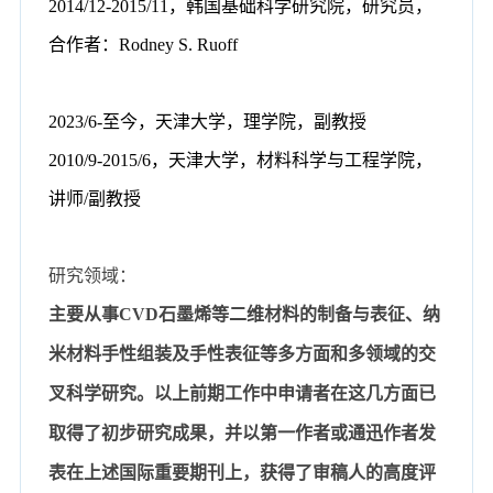
2014/12-2015/11
，韩国基础科学研究院，研究员，
合作者：
Rodney S. Ruoff
20
23
/
6
-
至今，天津大学，理学院，副教授
2010/9-2015/6
，天津大学，材料科学与工程学院，
讲师
/
副教授
研究领域：
主要从事
C
VD
石墨烯
等二维材料的制备
与表征
、
纳
米材料手性组装及手性表征
等多方面和多领域的
交
叉科学
研究。
以上
前期工作中
申请者
在
这几方面已
取得了初步研究成果
，并以第一作者或通迅作者发
表在上述
国际重要期刊上，获得了审稿人的高度评