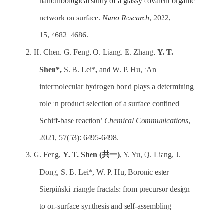
nanotribological study of a glassy covalent organic
network on surface
.
Nano Research
, 2022,
15, 4682–4686.
2.
H. Chen, G. Feng, Q. Liang, E. Zhang,
Y. T.
Shen*,
S. B. Lei*
,
and W. P. Hu, ‘An
intermolecular hydrogen bond plays a determining
role in product selection of a surface confined
Schiff-base reaction’
Chemical Communications
,
2021, 57(53): 6495-6498.
3.
G. Feng,
Y. T. Shen (
共一
)
, Y. Yu, Q. Liang, J.
Dong, S. B. Lei*, W. P. Hu, Boronic ester
Sierpiński triangle fractals: from precursor design
to on-surface synthesis and self-assembling