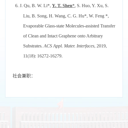
6.
J. Qu, B. W. Li*,
Y. T. Shen
*
,
S. Huo, Y. Xu, S.
Liu, B. Song, H. Wang, C. G. Hu*, W. Feng *,
Evaporable Glass-state Molecules-assisted Transfer
of Clean and Intact Graphene onto Arbitrary
Substrates.
ACS Appl. Mater. Interfaces
, 2019,
11(18): 16272-16279.
社会兼职：