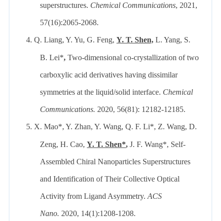
superstructures.
Chemical Communications
, 2021,
57(16):2065-2068.
4.
Q. Liang, Y. Yu, G. Feng,
Y. T. Shen,
L. Yang, S.
B. Lei*
,
Two-dimensional co-crystallization of two
carboxylic acid derivatives having dissimilar
symmetries at the liquid/solid interface.
Chemical
Communications.
2020, 56(81): 12182-12185.
5.
X. Mao
*
, Y. Zhan, Y. Wang, Q. F. Li
*
, Z. Wang, D.
Zeng, H. Cao,
Y. T. Shen
*
,
J. F. Wang
*
, Self-
Assembled Chiral Nanoparticles Superstructures
and Identification of Their Collective Optical
Activity from Ligand Asymmetry.
ACS
Nano.
2020, 14(1):1208-1208.