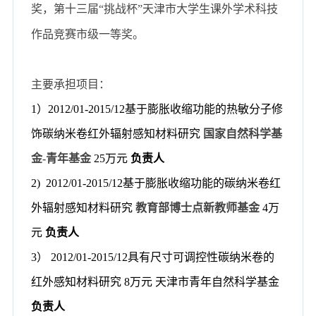
奖，第十三届
“
挑战杯
”
天津市大学生课外学术科技
作品竞赛市级一等奖。
主要承担项目：
1
）
2012/01-2015/12
基于膨胀收缩功能的热敏分子修
饰碳纳米卷红外辐射感知材料研究
国家自然科学基
金
-
青年基金
25
万元
负责人
2) 2
012
/
01
-
2015
/
12
基于膨胀收缩功能的碳纳米卷红
外辐射感知材料研究
教育部博士点新教师基金
4
万
元
负责人
3
）
201
2
/01-201
5
/12
具有尺寸可调控性碳纳米卷的
红外感知材料研究
8
万元
天津市青年自然科学基金
负责人