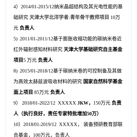
4
）
201
4
/01-201
5
/12
纳米晶超结构及其光电性能的基
础研究
天津大学北洋学者
-
青年骨干教师项目
10
万
元
负责人
5) 2011/01-2011/12
基于膨胀收缩功能的碳纳米卷近
红外辐射感知材料研究
天津大学基础研究自主基金
项目
5
万元
负责人
8)
2015
/
01
-
2018
/
12
基于碳纳米卷的可控制备及其做
为高效太赫兹波吸收材料的研究
国家自然科学基金
面上项目
85
万元
负责人
9
）
2018
/
01
-
2022
/
12 XXXXX
J
KW
，
150
万元
负责
人（执行良好，责任专家特批增加
5
0
万
）
1
0
）
2018
/
01
-
2019
/
12
X
XXXX
，
装备预研教育部联
合基金，
100
万元，负责人