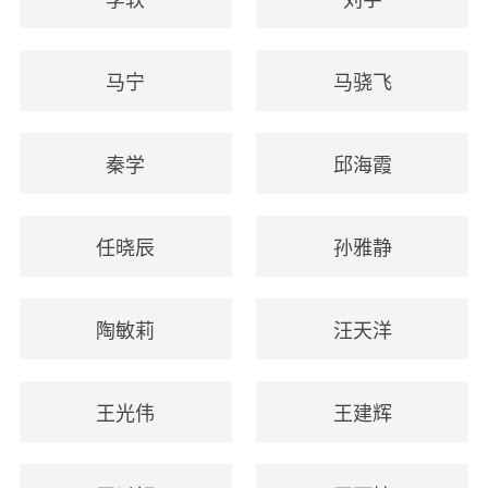
马宁
马骁飞
秦学
邱海霞
任晓辰
孙雅静
陶敏莉
汪天洋
王光伟
王建辉