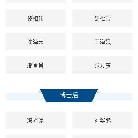
任相伟
邵松雪
沈海云
王海媛
邢肖肖
张万东
博士后
冯光原
刘华鹏