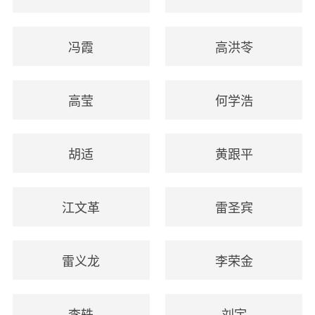
冯霞
高洪苓
高莹
何学浩
胡适
黄跟平
江文革
雷圣宾
雷义龙
李荣金
李轶
刘宇