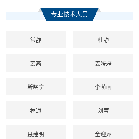
专业技术人员
常静
杜静
姜爽
姜婷婷
靳晓宁
李萌萌
林通
刘莹
聂建明
全迎萍