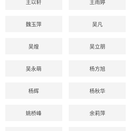
王以轩
王雨婷
魏玉萍
吴凡
吴煌
吴立朋
吴永萌
杨方旭
杨辉
杨秋华
姚桥峰
余莉萍