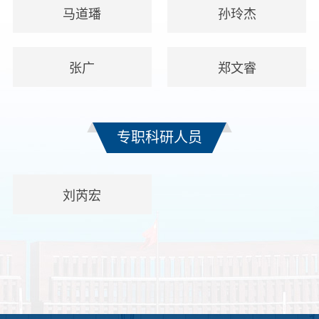
马道璠
孙玲杰
张广
郑文睿
专职科研人员
刘芮宏