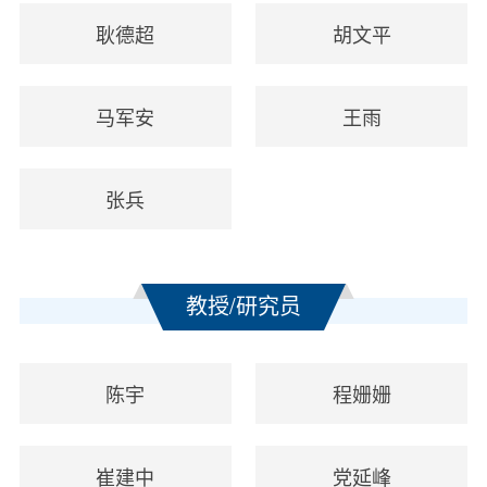
耿德超
胡文平
马军安
王雨
张兵
教授/研究员
陈宇
程姗姗
崔建中
党延峰