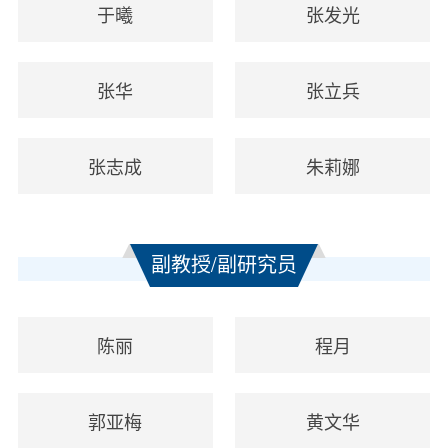
于曦
张发光
张华
张立兵
张志成
朱莉娜
副教授/副研究员
陈丽
程月
郭亚梅
黄文华