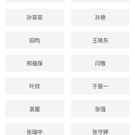
孙菲菲
孙艳
田昀
王晓东
邢福保
闫敬
叶欣
于振一
袁媛
张强
张瑞中
张守婷